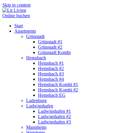
Skip to content
Online buchen
Start
Apartments
Grünstadt
Grünstadt #1
Grünstadt #2
Grünstadt Kombi
Hemsbach
Hemsbach #1
Hemsbach #2
Hemsbach #3
Hemsbach #4
Hemsbach Kombi #1
Hemsbach Kombi #2
Hemsbach EG
Ladenburg
Ludwigshafen
Ludwigshafen #1
Ludwigshafen #2
Ludwigshafen #3
Mannheim
Weinheim